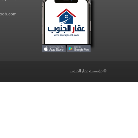
noob.com
© مؤسسة عقار الجنوب