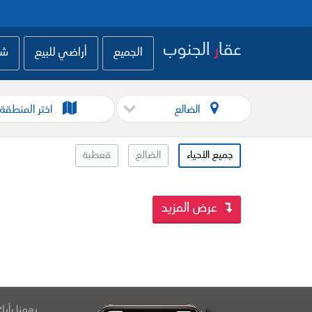
عقا
ر
الجنوب
الجميع
أراضي للبيع
شق
الضالع
اختر المنطقة
جميع الأحياء
الضالع
قعطبة
عرض المزيد
يهمنا رأيك