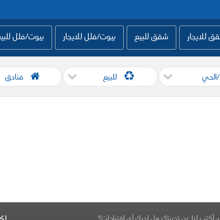
ق للايجار
شقق للبيع
بيوت/فلل للايجار
بيوت/فلل للبي
/الحي
للبيع
فنادق
، أكتب لنا عن تجربتك هل لديك أي اقتراحات؟
اك