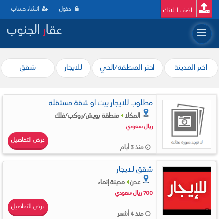
دخول
انشاء حساب
اضف اعلانك
عقا
ر
الجنوب
اختر المدينة
اختر المنطقة/الحي
للايجار
شقق
مطلوب للايجار بيت او شقة مستقلة
المكلا
منطقة بويش/روكب/فلك
ريال سعودي
عرض التفاصيل
منذ 3 أيام
شقق للايجار
عدن
مدينة إنماء
700 ريال سعودي
عرض التفاصيل
منذ 4 أشهر