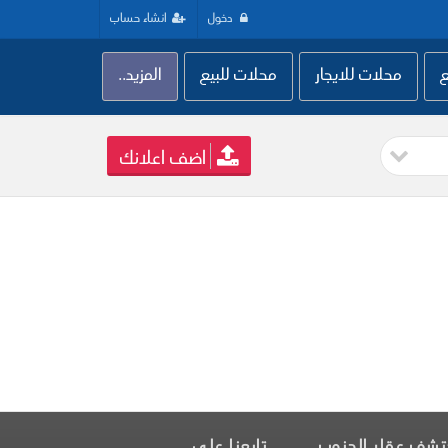
دخول
انشاء حساب
ع
محلات للايجار
محلات للبيع
المزيد..
اضف اعلانك
تشف عقار الجنوب
تابعنا على