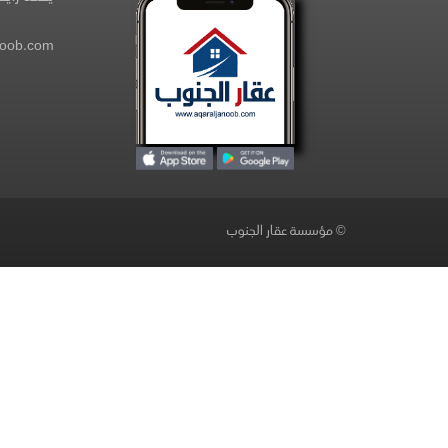
noob.com
© مؤسسة عقار الجنوب