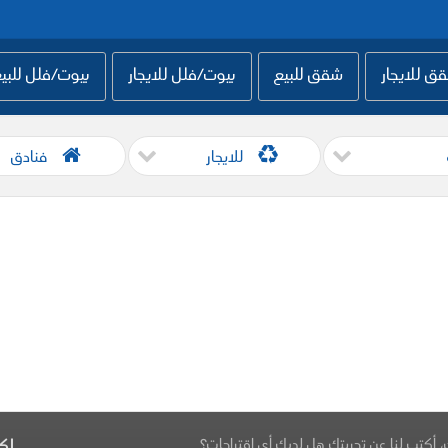
ق للايجار
شقق للبيع
بيوت/فلل للايجار
بيوت/فلل للبي
للايجار
فنادق
، أكتب لنا عن تجربتك هل لديك أي اقتراحات؟
اك