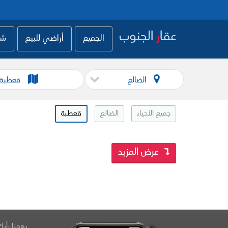
عقا
ر
الجنوب
الجميع
أراضي للبيع
شق
الضالع
قعطبة
جميع الأحياء
الضالع
قعطبة
عرض المزيد
يهمنا رأيك