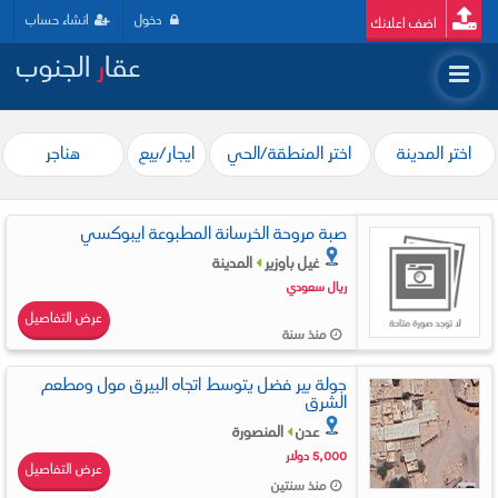
دخول
انشاء حساب
اضف اعلانك
عقا
ر
الجنوب
اختر المدينة
اختر المنطقة/الحي
ايجار/بيع
هناجر
صبة مروحة الخرسانة المطبوعة ايبوكسي
غيل باوزير
المدينة
ريال سعودي
عرض التفاصيل
منذ سنة
جولة بير فضل يتوسط اتجاه البيرق مول ومطعم
الشرق
عدن
المنصورة
5,000 دولار
عرض التفاصيل
منذ سنتين