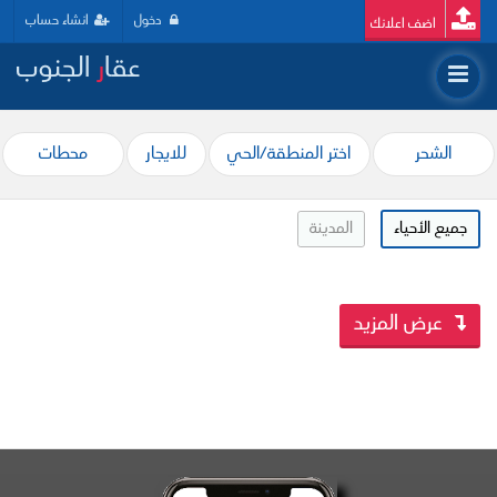
دخول
انشاء حساب
اضف اعلانك
عقا
ر
الجنوب
الشحر
اختر المنطقة/الحي
للايجار
محطات
جميع الأحياء
المدينة
عرض المزيد