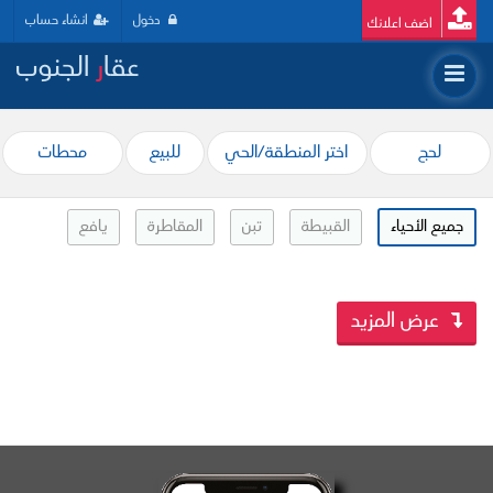
دخول
انشاء حساب
اضف اعلانك
عقا
ر
الجنوب
لحج
اختر المنطقة/الحي
للبيع
محطات
جميع الأحياء
القبيطة
تبن
المقاطرة
يافع
عرض المزيد